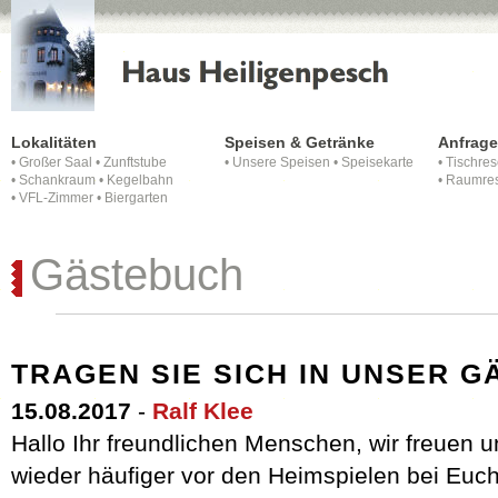
Lokalitäten
Speisen & Getränke
Anfrag
•
Großer Saal
•
Zunftstube
•
Unsere Speisen
•
Speisekarte
•
Tischres
•
Schankraum
•
Kegelbahn
•
Raumres
•
VFL-Zimmer
•
Biergarten
Gästebuch
TRAGEN SIE SICH IN UNSER G
15.08.2017
-
Ralf Klee
Hallo Ihr freundlichen Menschen, wir freuen 
wieder häufiger vor den Heimspielen bei Euch